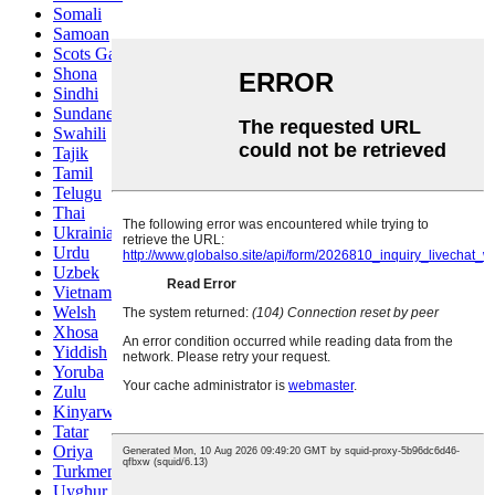
Somali
Samoan
Scots Gaelic
Shona
Sindhi
Sundanese
Swahili
Tajik
Tamil
Telugu
Thai
Ukrainian
Urdu
Uzbek
Vietnamese
Welsh
Xhosa
Yiddish
Yoruba
Zulu
Kinyarwanda
Tatar
Oriya
Turkmen
Uyghur