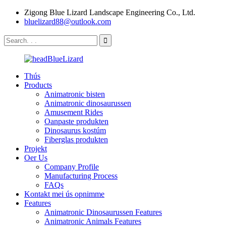
Zigong Blue Lizard Landscape Engineering Co., Ltd.
bluelizard88@outlook.com
Thús
Products
Animatronic bisten
Animatronic dinosaurussen
Amusement Rides
Oanpaste produkten
Dinosaurus kostúm
Fiberglas produkten
Projekt
Oer Us
Company Profile
Manufacturing Process
FAQs
Kontakt mei ús opnimme
Features
Animatronic Dinosaurussen Features
Animatronic Animals Features