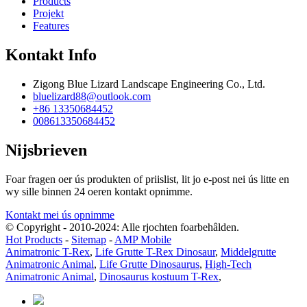
Products
Projekt
Features
Kontakt Info
Zigong Blue Lizard Landscape Engineering Co., Ltd.
bluelizard88@outlook.com
+86 13350684452
008613350684452
Nijsbrieven
Foar fragen oer ús produkten of priislist, lit jo e-post nei ús litte en
wy sille binnen 24 oeren kontakt opnimme.
Kontakt mei ús opnimme
© Copyright - 2010-2024: Alle rjochten foarbehâlden.
Hot Products
-
Sitemap
-
AMP Mobile
Animatronic T-Rex
,
Life Grutte T-Rex Dinosaur
,
Middelgrutte
Animatronic Animal
,
Life Grutte Dinosaurus
,
High-Tech
Animatronic Animal
,
Dinosaurus kostuum T-Rex
,