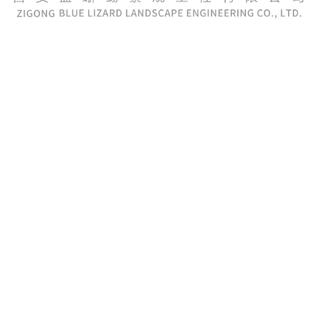
In revolúsjonêre skepping dy't is ynsteld om te feroarjen
de manier wêrop wy waarnimme en ynteraksje mei
simulearre modellen. Dit ynnovative produkt is in
resultaat fan it kombinearjen fan avansearre 3D-
printtechnology mei in hege graad fan simulaasje-
restauraasje, wêrtroch it in spultsje-wikseler is yn 'e
wrâld fan edukative en rekreative modellen.
De Amphibian Simulaasje Turtle Model is net allinne in
oare statyske model; it is in dynamyske en ynteraktive
fertsjintwurdiging fan in skyldpod dy't in realistyske en
immersive ûnderfining biedt. Oars as tradisjonele
modellen, hat dit produkt in simulaasje-
restauraasjegraad fan 90%.
Ien fan 'e wichtichste skaaimerken fan dit model is it
gebrûk fan 3D-printtechnology, wêrtroch krekte en
yngewikkelde detaillearring mooglik is dy't earder net te
berikken wie mei tradisjonele produksjemetoaden. Dit