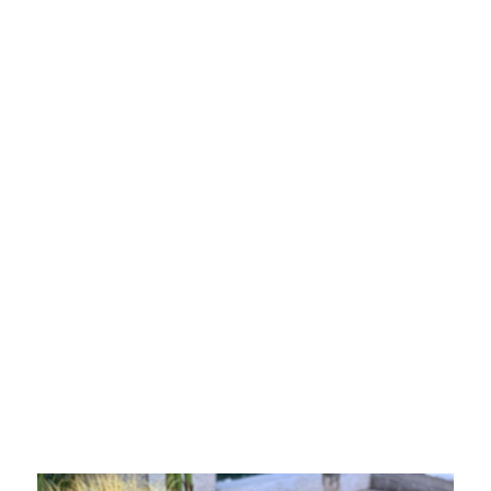
betsjut dat elke skaal, elke lid, en elke skaaimerk fan 'e
turtel trou wurdt reprodusearre, wat resulteart yn in
libbensechte en visueel prachtige foarstelling.
Njonken syn edukative wearde tsjinnet it model ek as in
unike en boeiende foarm fan fermaak. It realistyske
uterlik en ynteraktive funksjes meitsje it in sjarmante
tafoeging oan elke kolleksje of werjefte, en biedt
entûsjasters en amateurs in nij nivo fan belutsenens.
It amfibyske simulaasje-turtle-model fertsjintwurdiget in
grutte sprong foarút op it mêd fan simulaasjemodellen.
Troch avansearre 3D-printtechnology te kombinearjen
mei heul simulearre restauraasjes, leveret it in nivo fan
realisme en ynteraktiviteit dy't earder net te berikken
wie. Oft brûkt foar edukative doelen of gewoan as in
sjarmante werjeftestik, dizze ynnovative skepping sil
wis yndruk meitsje op allegearre dy't it tsjinkomme.