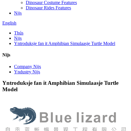
Dinosaur Costume Features
Dinosaur Rides Features
Nijs
English
Thús
Nijs
Yntroduksje fan it Amphibian Simulaasje Turtle Model
Nijs
Company Nijs
Yndustry Nijs
Yntroduksje fan it Amphibian Simulaasje Turtle
Model