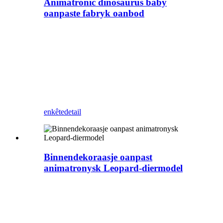
Animatronic dinosaurus baby
oanpaste fabryk oanbod
Zigong Blue Lizard is in profesjonele
Animatronic dinosaurus en bistenfabrikant
yn Sina. Dizze dinosaurus-baby kinne wy ​​
elke bewegingen oanpasse. It kin brûkt
wurde as muorredekoraasje, ynstalleare
tsjin 'e muorre sûnder folle romte yn te
nimmen, en kin ek mear klanten lûke nei jo
park, winkelsintrum, winkel, ensfh.
enkête
detail
Binnendekoraasje oanpast
animatronysk Leopard-diermodel
Zigong Blue Lizard is in profesjonele
Animatronic dinosaurus en bistenfabrikant
yn Sina. Dizze leopard kinne wy ​​wurde
oanpast elke bewegingen. It kin brûkt wurde