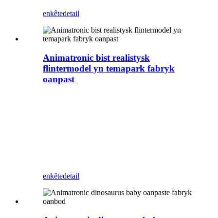
enkête
detail
Animatronic bist realistysk
flintermodel yn temapark fabryk
oanpast
Zigong Blue Lizard is in profesjonele
Animatronic dinosaurus en bistenfabrikant
yn Sina. Dizze flinter kinne wy ​​elke
bewegingen oanpasse. It kin brûkt wurde as
muorredekoraasje, ynstalleare tsjin 'e
muorre sûnder folle romte yn te nimmen, en
kin ek mear klanten lûke nei jo park,
winkelsintrum, winkel, ensfh.
enkête
detail