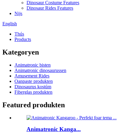
Dinosaur Costume Features
Dinosaur Rides Features
Nijs
English
Thús
Products
Kategoryen
Animatronic bisten
Animatronic dinosaurussen
Amusement Rides
Oanpaste produkten
Dinosaurus kostúm
Fiberglas produkten
Featured produkten
Animatronic Kanga...