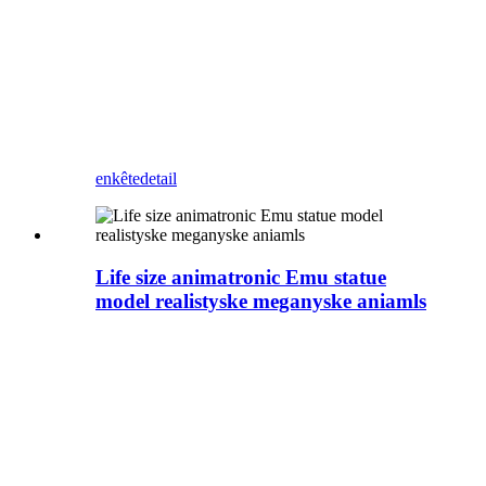
Animatronic Dinosaurus en bisten
leveransier yn Sina. De hûd fan dizze seal
is silikonrubber, wat it wetterdicht en
sinnebestindich makket. It kin brûkt wurde
yn binnen- en bûtenakwariums,
oseaanparken en oare plakken. Jo kinne
foto's meitsje foar toeristen, en ek mear
besikers nei jo park lûke.
enkête
detail
Life size animatronic Emu statue
model realistyske meganyske aniamls
Zigong Blue Lizard is in profesjonele
Animatronic dinosaurus en bistenfabrikant
yn Sina. Dizze Emu kinne wy ​​elke
bewegingen wurde oanpast. It kin brûkt
wurde as muorredekoraasje, ynstalleare
tsjin 'e muorre sûnder folle romte yn te
nimmen, en kin ek mear klanten lûke nei jo
park, winkelsintrum, winkel, ensfh.