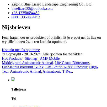
Zigong Blue Lizard Landscape Engineering Co., Ltd.
bluelizard88@outlook.com
+86 13350684452
008613350684452
Nijsbrieven
Foar fragen oer ús produkten of priislist, lit jo e-post nei ús litte en
wy sille binnen 24 oeren kontakt opnimme.
Kontakt mei ús opnimme
© Copyright - 2010-2024: Alle rjochten foarbehâlden.
Hot Products
-
Sitemap
-
AMP Mobile
Middelgrutte Animatronic Animal
,
Life Grutte Dinosaurus
,
Dinosaurus kostuum T-Rex
,
Life Grutte T-Rex Dinosaur
,
High-
Tech Animatronic Animal
,
Animatronic T-Rex
,
Tillefoan
Tel