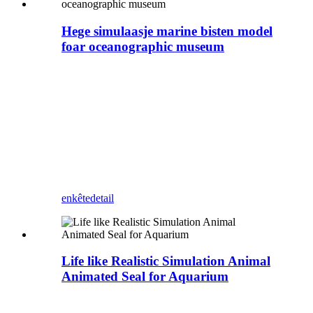
Hege simulaasje marine bisten model
foar oceanographic museum
Zigong Blue Lizard is in profesjonele
Animatronic Dinosaurus en bisten
leveransier yn Sina. Dit fiskmodelhûd is
silikonrubber, wêrtroch it wetterdicht en
sinnebestindich is. It kin brûkt wurde yn
binnen- en bûtenakwariums, oseaanparken
en oare plakken. Jo kinne foto's meitsje foar
toeristen, en ek mear besikers nei jo park
lûke.
enkête
detail
Life like Realistic Simulation Animal
Animated Seal for Aquarium
Zigong Blue Lizard is in profesjonele