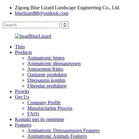
Zigong Blue Lizard Landscape Engineering Co., Ltd.
bluelizard88@outlook.com
Thús
Products
Animatronic bisten
Animatronic dinosaurussen
Amusement Rides
Oanpaste produkten
Dinosaurus kostúm
Fiberglas produkten
Projekt
Oer Us
Company Profile
Manufacturing Process
FAQs
Kontakt mei ús opnimme
Features
Animatronic Dinosaurussen Features
Animatronic Animals Features