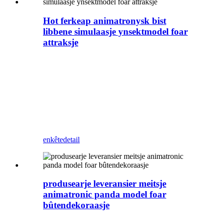
Hot ferkeap animatronysk bist
libbene simulaasje ynsektmodel foar
attraksje
Zigong Blue Lizard is in profesjonele
Animatronic dinosaurus en bistenfabrikant
yn Sina. Dit ynsekt kinne wy ​​wurde oanpast
alle bewegingen. It kin brûkt wurde as
muorredekoraasje, ynstalleare tsjin 'e
muorre sûnder folle romte yn te nimmen, en
kin ek mear klanten lûke nei jo park,
winkelsintrum, winkel, ensfh.
enkête
detail
produsearje leveransier meitsje
animatronic panda model foar
bûtendekoraasje