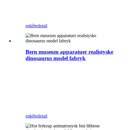
as muorredekoraasje, ynstalleare tsjin 'e
muorre sûnder folle romte yn te nimmen, en
kin ek mear klanten lûke nei jo park,
winkelsintrum, winkel, ensfh.
enkête
detail
Bern museum apparatuer realistyske
dinosaurus model fabryk
Zigong Blue Lizard is in profesjonele
Animatronic dinosaurus en bistenfabrikant
yn Sina. Dizze dinosaurus kinne wy ​​wurde
oanpast alle bewegingen. It kin brûkt wurde
as muorredekoraasje, ynstalleare tsjin 'e
muorre sûnder folle romte yn te nimmen, en
kin ek mear klanten lûke nei jo park,
winkelsintrum, winkel, ensfh.
enkête
detail