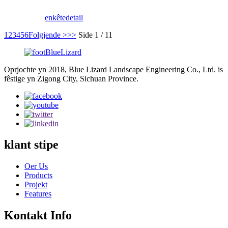
winkelsintrum, winkel, ensfh.
enkête
detail
1
2
3
4
5
6
Folgjende >
>>
Side 1 / 11
Oprjochte yn 2018, Blue Lizard Landscape Engineering Co., Ltd. is
fêstige yn Zigong City, Sichuan Province.
klant stipe
Oer Us
Products
Projekt
Features
Kontakt Info