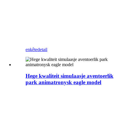
Zigong Blue Lizard is in profesjonele
Animatronic dinosaurus en bistenfabrikant
yn Sina. Dit Animatronic panda kin behead
bewege lofts ro rjochts en stim. It kin brûkt
wurde as muorredekoraasje, ynstalleare
tsjin 'e muorre sûnder folle romte yn te
nimmen, en kin ek mear klanten lûke nei jo
park, winkelsintrum, winkel, ensfh.
enkête
detail
Hege kwaliteit simulaasje aventoerlik
park animatronysk eagle model
Zigong Blue Lizard is in profesjonele
Animatronic dinosaurus en bistenfabrikant
yn Sina. Dizze Animatronic-earn kin fleane
en stimme. It kin brûkt wurde as
muorredekoraasje, ynstalleare tsjin 'e
muorre sûnder folle romte yn te nimmen, en
kin ek mear klanten lûke nei jo park,