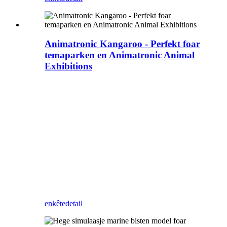
Animatronic Kangaroo - Perfekt foar
temaparken en Animatronic Animal
Exhibitions
Bring it wyld ta libben mei ús Lifelike
Animatronic Kangaroo Family. Mei twa
folwoeksen kangoeroes (H = 1.5m elk) en
ien poppe (H = 0.7m), is dizze set ideaal
foar parken, tentoanstellingen,
attraksjeparken en famyljeboartersplakken.
De hollen fan 'e kangoeroes bewege
natuerlik yn alle rjochtingen (op, omleech,
lofts, rjochts) en stjoere realistyske
kangoeroe-oproppen út, en jouwe in
boeiende en immersive ûnderfining foar alle
leeftiden.
enkête
detail