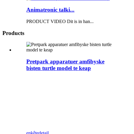
Animatronic talki...
PRODUCT VIDEO Dit is in han...
Products
Pretpark apparatuer amfibyske
bisten turtle model te keap
Zigong Blue Lizard is in profesjonele
Animatronic Dinosaurus en bisten
leveransier yn Sina. Dit turtle model hûd is
siliconen rubber, wêrtroch it wetterdicht en
sinnebestindich is. It kin brûkt wurde yn
binnen- en bûtenakwariums, oseaanparken
en oare plakken. Jo kinne foto's meitsje foar
toeristen, en ek mear besikers nei jo park
lûke.
enkête
detail