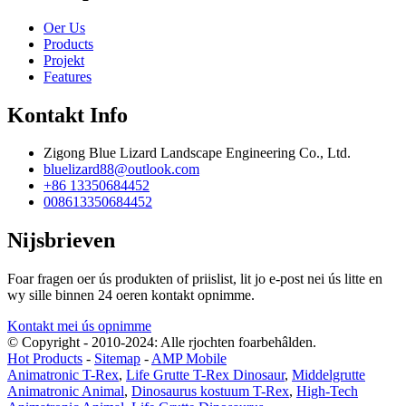
Oer Us
Products
Projekt
Features
Kontakt Info
Zigong Blue Lizard Landscape Engineering Co., Ltd.
bluelizard88@outlook.com
+86 13350684452
008613350684452
Nijsbrieven
Foar fragen oer ús produkten of priislist, lit jo e-post nei ús litte en
wy sille binnen 24 oeren kontakt opnimme.
Kontakt mei ús opnimme
© Copyright - 2010-2024: Alle rjochten foarbehâlden.
Hot Products
-
Sitemap
-
AMP Mobile
Animatronic T-Rex
,
Life Grutte T-Rex Dinosaur
,
Middelgrutte
Animatronic Animal
,
Dinosaurus kostuum T-Rex
,
High-Tech