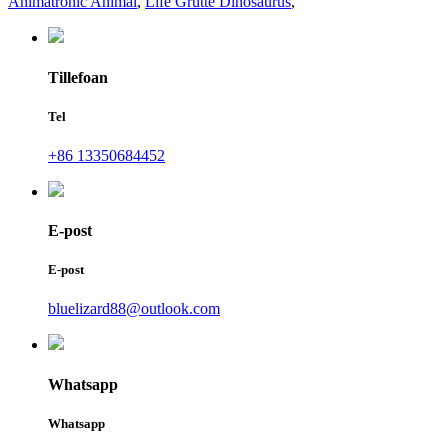
Animatronic Animal
,
Life Grutte Dinosaurus
,
Tillefoan
Tel
+86 13350684452
E-post
E-post
bluelizard88@outlook.com
Whatsapp
Whatsapp