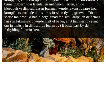
binne útstoarn foar tsientallen miljoenen jierren, en de
hjoeddeiske dinosaurussen foarmen wurde rekonstruearre troch
kompjûters troch de dinosaurus fossilen dy't opgroeven. Dit
soarte fan produkt hat in hege graad fan simulaasje, en de details
fan syn fakmanskip wurde hieltyd better, en it hat west by steat
om in meitsje in dinosaurus foarm dy't it bêste past by de
ferbylding fan minsken.
PARAMETERS
Grutte: Fan 1m oant 60 m lang, oare grutte is ek beskikber.
Kleur: Elke kleur is beskikber.