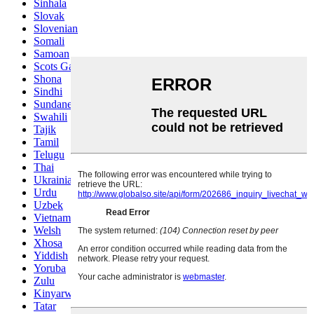
Sinhala
Slovak
Slovenian
Somali
Samoan
Scots Gaelic
Shona
Sindhi
Sundanese
Swahili
Tajik
Tamil
Telugu
Thai
Ukrainian
Urdu
Uzbek
Vietnamese
Welsh
Xhosa
Yiddish
Yoruba
Zulu
Kinyarwanda
Tatar