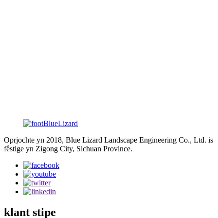
8. Front lichem op en del of lofts nei rjochts.
10. Smoke spray.
11. Wings flap.
De rinnende dinosaurus kin oanpast wurde (de rinnende
dinosaurus hat folsleine bewegingen en lûden, dy't in echte
rinnende dinosaurus sjocht. 2 persoanen kinne it betsjinje en
kontrolearje, ien bestjoerder en ien controller. dizze rinnende
dinosaurus wurdt oandreaun troch 4 aluminiumbatterijen, se kinne
duorje foar 5 oeren nei folslein opladen.
Oprjochte yn 2018, Blue Lizard Landscape Engineering Co., Ltd. is
fêstige yn Zigong City, Sichuan Province.
klant stipe