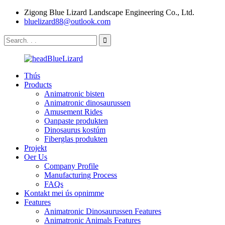
Zigong Blue Lizard Landscape Engineering Co., Ltd.
bluelizard88@outlook.com
Thús
Products
Animatronic bisten
Animatronic dinosaurussen
Amusement Rides
Oanpaste produkten
Dinosaurus kostúm
Fiberglas produkten
Projekt
Oer Us
Company Profile
Manufacturing Process
FAQs
Kontakt mei ús opnimme
Features
Animatronic Dinosaurussen Features
Animatronic Animals Features