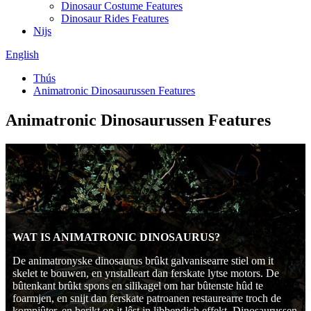
Dinosaur Costume Features
Dinosaur Rides Features
Nijs
English
Thús
Animatronic Dinosaurussen Features
Animatronic Dinosaurussen Features
WAT IS ANIMATRONIC DINOSAURUS?
De animatronyske dinosaurus brûkt galvanisearre stiel om it
skelet te bouwen, en ynstalleart dan ferskate lytse motors. De
bûtenkant brûkt spons en silikagel om har bûtenste hûd te
foarmjen, en snijt dan ferskate patroanen restaurearre troch de
kompjûter, en berikt op it lêst in libbendich effekt. Dinosaurussen