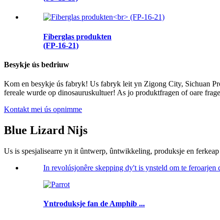
Fiberglas produkten
(FP-16-21)
Besykje ús bedriuw
Kom en besykje ús fabryk! Us fabryk leit yn Zigong City, Sichuan Prov
fereale wurde op dinosauruskultuer! As jo ​​produktfragen of oare f
Kontakt mei ús opnimme
Blue Lizard Nijs
Us is spesjalisearre yn it ûntwerp, ûntwikkeling, produksje en ferkeap
In revolúsjonêre skepping dy't is ynsteld om te feroarje
Yntroduksje fan de Amphib ...