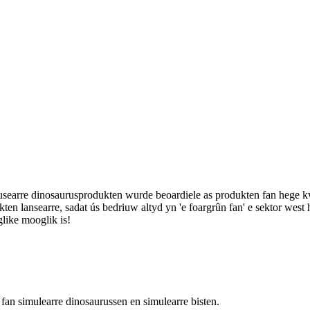
dusearre dinosaurusprodukten wurde beoardiele as produkten fan hege kwal
en lansearre, sadat ús bedriuw altyd yn 'e foargrûn fan' e sektor west
like mooglik is!
 fan simulearre dinosaurussen en simulearre bisten.