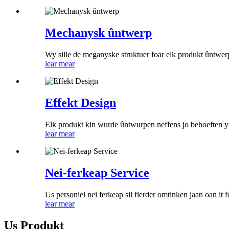
Mechanysk ûntwerp
Wy sille de meganyske struktuer foar elk produkt ûntwerpe o
lear mear
Effekt Design
Elk produkt kin wurde ûntwurpen neffens jo behoeften yn 
lear mear
Nei-ferkeap Service
Us personiel nei ferkeap sil fierder omtinken jaan oan it 
lear mear
Us Produkt