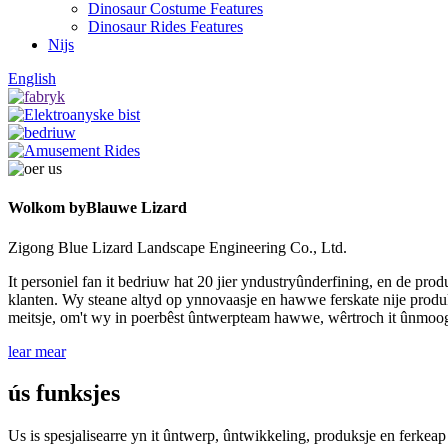
Dinosaur Costume Features
Dinosaur Rides Features
Nijs
English
Wolkom by
Blauwe Lizard
Zigong Blue Lizard Landscape Engineering Co., Ltd.
It personiel fan it bedriuw hat 20 jier yndustryûnderfining, en de pro
klanten. Wy steane altyd op ynnovaasje en hawwe ferskate nije produkt
meitsje, om't wy in poerbêst ûntwerpteam hawwe, wêrtroch it ûnmoog
lear mear
ús funksjes
Us is spesjalisearre yn it ûntwerp, ûntwikkeling, produksje en ferkeap