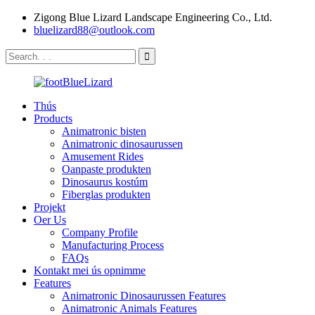
Zigong Blue Lizard Landscape Engineering Co., Ltd.
bluelizard88@outlook.com
Thús
Products
Animatronic bisten
Animatronic dinosaurussen
Amusement Rides
Oanpaste produkten
Dinosaurus kostúm
Fiberglas produkten
Projekt
Oer Us
Company Profile
Manufacturing Process
FAQs
Kontakt mei ús opnimme
Features
Animatronic Dinosaurussen Features
Animatronic Animals Features