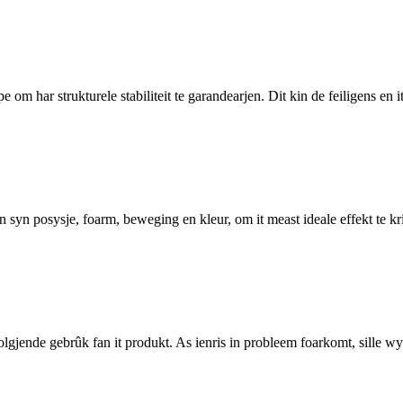
m har strukturele stabiliteit te garandearjen. Dit kin de feiligens en it
syn posysje, foarm, beweging en kleur, om it meast ideale effekt te kri
folgjende gebrûk fan it produkt. As ienris in probleem foarkomt, sille wy