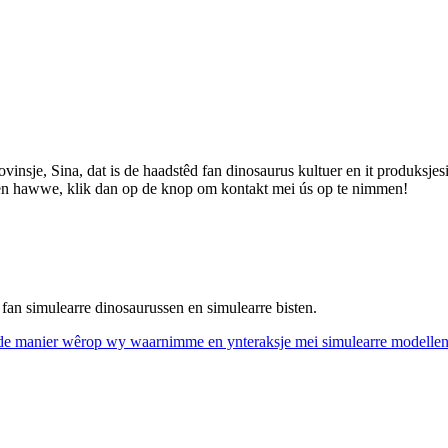
insje, Sina, dat is de haadstêd fan dinosaurus kultuer en it produksjesi
ragen hawwe, klik dan op de knop om kontakt mei ús op te nimmen!
 fan simulearre dinosaurussen en simulearre bisten.
n de manier wêrop wy waarnimme en ynteraksje mei simulearre modellen. 