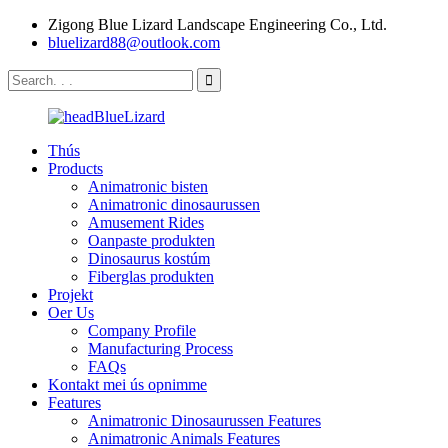
Zigong Blue Lizard Landscape Engineering Co., Ltd.
bluelizard88@outlook.com
Thús
Products
Animatronic bisten
Animatronic dinosaurussen
Amusement Rides
Oanpaste produkten
Dinosaurus kostúm
Fiberglas produkten
Projekt
Oer Us
Company Profile
Manufacturing Process
FAQs
Kontakt mei ús opnimme
Features
Animatronic Dinosaurussen Features
Animatronic Animals Features