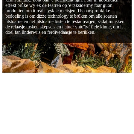
effekt brûke wy ek de fearren op 'e taksidermy foar guon
produkten om it realistysk te meitsjen. Us oarspronklike
bedoeling is om dizze technology te brûken om alle soarten
útstoarne en net-útstoarne bisten te restaurearjen, sadat minsken
de relaasje tusken skepsels en natuer yntuïtyf fiele kinne, om it
doel fan ûnderwiis en ferdivedaasje te berikken.
PARAMETERS
Min. Order Quantity: 1 Set.
Garânsjeperioade: ien jier.
Nettogewicht: Bepaald troch de grutte fan produkten.