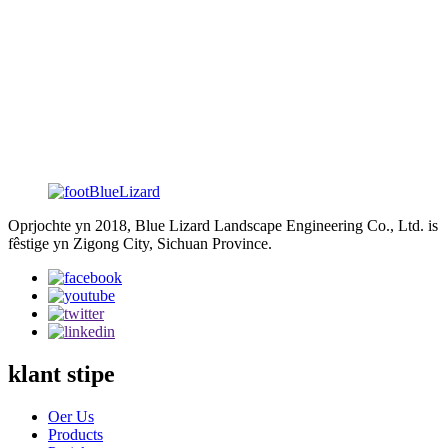
8. Front lichem op en del of lofts nei rjochts.
10. Smoke spray.
11. Wings flap.
12. Mear bewegingen kinne wurde oanpast. (De bewegingen
kinne wurde oanpast neffens de bisten soarten, grutte en klanten
'eask.)
Oprjochte yn 2018, Blue Lizard Landscape Engineering Co., Ltd. is
fêstige yn Zigong City, Sichuan Province.
klant stipe
Oer Us
Products