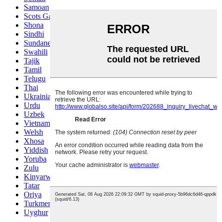
Samoan
Scots Gaelic
Shona
Sindhi
Sundanese
Swahili
Tajik
Tamil
Telugu
Thai
Ukrainian
Urdu
Uzbek
Vietnamese
Welsh
Xhosa
Yiddish
Yoruba
Zulu
Kinyarwanda
Tatar
Oriya
Turkmen
Uyghur