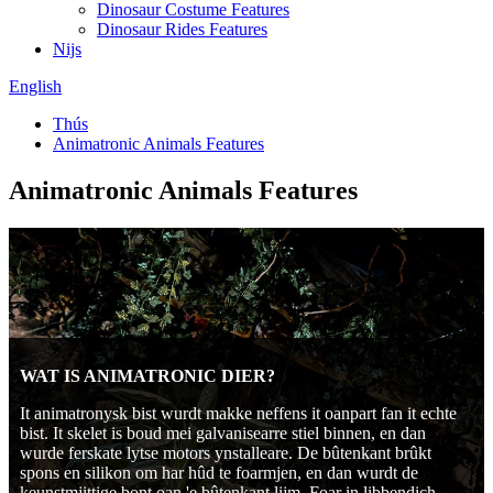
Dinosaur Costume Features
Dinosaur Rides Features
Nijs
English
Thús
Animatronic Animals Features
Animatronic Animals Features
WAT IS ANIMATRONIC DIER?
It animatronysk bist wurdt makke neffens it oanpart fan it echte
bist. It skelet is boud mei galvanisearre stiel binnen, en dan
wurde ferskate lytse motors ynstalleare. De bûtenkant brûkt
spons en silikon om har hûd te foarmjen, en dan wurdt de
keunstmjittige bont oan 'e bûtenkant lijm. Foar in libbendich