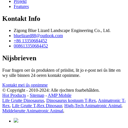
Projekt
Features
Kontakt Info
Zigong Blue Lizard Landscape Engineering Co., Ltd.
bluelizard88@outlook.com
+86 13350684452
008613350684452
Nijsbrieven
Foar fragen oer ús produkten of priislist, lit jo e-post nei ús litte en
wy sille binnen 24 oeren kontakt opnimme.
Kontakt mei ús opnimme
© Copyright - 2010-2024: Alle rjochten foarbehâlden.
Hot Products
-
Sitemap
-
AMP Mobile
Life Grutte Dinosaurus
,
Dinosaurus kostuum T-Rex
,
Animatronic T-
Rex
,
Life Grutte T-Rex Dinosaur
,
High-Tech Animatronic Animal
,
Middelgrutte Animatronic Animal
,