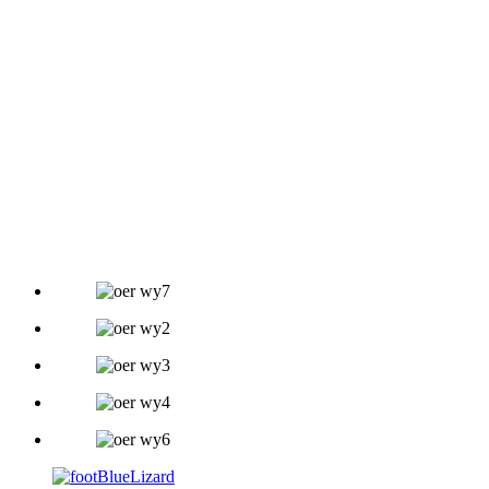
oantal bûtenlânske oarders is jier nei jier
hurd tanommen. No hawwe wy in bepaalde
skaal, dy't nau besibbe is oan de
bedriuwskultuer fan ús bedriuw.
Kearnidee: Wês kwyt fan 'e mâle en nim it frisse yn,
foarút mei de tiid.
Haadbelied: doar te ynnovearjen, yntegriteit te
behâlden en ús bêst te dwaan.