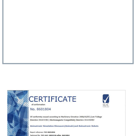
ynformaasje en ideeën, en wy kinne
meitsje suggestjes basearre op jo ideeën.
Ynstallaasjeteam:
Wy hawwe in
profesjoneel ynstallaasjeteam om te
soargjen dat de produkten feilich en fluch
yn gebrûk kinne wurde.
Sertifikaat