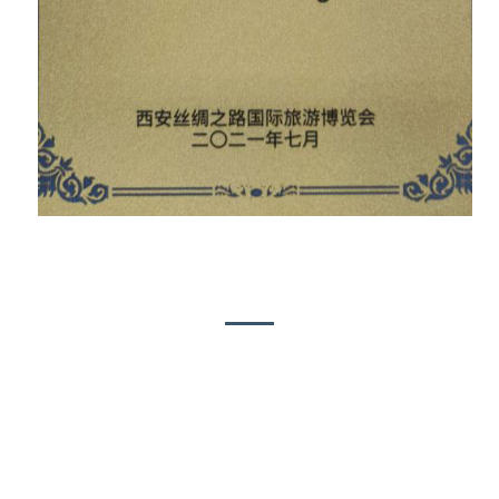
Us bedriuwskultuer
Sûnt de oprjochting fan Blue Lizard
Landscape Engineering Co., Ltd. yn 2018,
hat ús R & D en produksje team mear as
100 minsken. It gebiet fan it fabryk is
útwreide nei mear as 4.000 kante meter. It