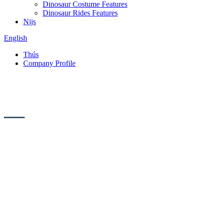
Dinosaur Costume Features
Dinosaur Rides Features
Nijs
English
Thús
Company Profile
Company Profile
Oprjochte yn 2018, Blue Lizard Landscape
Engineering Co., Ltd. is fêstige yn Zigong
City, Sichuan Province. It is in profesjonele
fabrikant fan simulearre dinosaurussen en
simulearre bisten. Us produkten wurde
benammen brûkt yn musea, wittenskip en
technology musea, pretparken, reizgjende