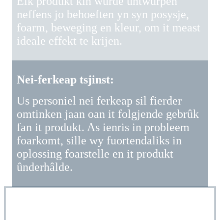
Elk produkt kin wurde ûntwurpen
neffens jo behoeften yn syn posysje,
foarm, beweging en kleur, om it meast
ideale effekt te krijen.
Nei-ferkeap tsjinst:
Us personiel nei ferkeap sil fierder
omtinken jaan oan it folgjende gebrûk
fan it produkt. As ienris in probleem
foarkomt, sille wy fuortendaliks in
oplossing foarstelle en it produkt
ûnderhâlde.
Grafysk ûntwerp:
Fertel ús oer