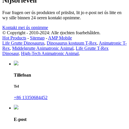
Nijsbrieven
Foar fragen oer ús produkten of priislist, lit jo e-post nei ús litte en
wy sille binnen 24 oeren kontakt opnimme.
Kontakt mei ús opnimme
© Copyright - 2010-2024: Alle rjochten foarbehâlden.
Hot Products
-
Sitemap
-
AMP Mobile
Life Grutte Dinosaurus
,
Dinosaurus kostuum T-Rex
,
Animatronic T-
Rex
,
Middelgrutte Animatronic Animal
,
Life Grutte T-Rex
Dinosaur
,
High-Tech Animatronic Animal
,
Tillefoan
Tel
+86 13350684452
E-post