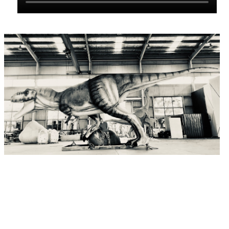
Blue Lizard Landscape Engineering Co.,
Ltd. Oant no binne ús produkten
eksportearre nei mear dan 20 lannen en
regio's om 'e wrâld. Yn 'e accumulation