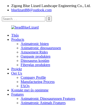
Zigong Blue Lizard Landscape Engineering Co., Ltd.
bluelizard88@outlook.com
Thús
Products
Animatronic bisten
Animatronic dinosaurussen
Amusement Rides
Oanpaste produkten
Dinosaurus kostúm
Fiberglas produkten
Projekt
Oer Us
Company Profile
Manufacturing Process
FAQs
Kontakt mei ús opnimme
Features
Animatronic Dinosaurussen Features
Animatronic Animals Features