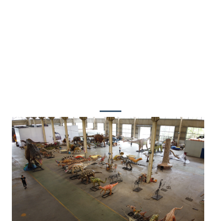
Sjoch út nei de takomst, it bedriuw sil altyd
fêsthâlde oan 'e hâlding fan fokus op
klanten en meitsje klanten tefreden, sadat
sawol klanten en ús kinne berikke win-win
resultaten!
Besykje ús fabryk