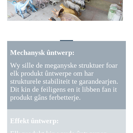
Wêrom kieze Blue Lizard
Mechanysk ûntwerp:
Wy sille de meganyske struktuer foar
elk produkt ûntwerpe om har
strukturele stabiliteit te garandearjen.
Dit kin de feiligens en it libben fan it
produkt gâns ferbetterje.
Effekt ûntwerp: