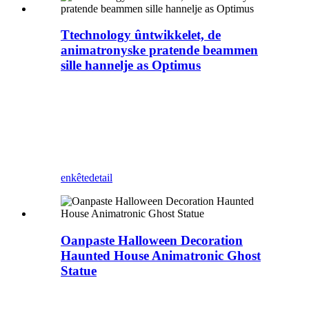
Ttechnology ûntwikkelet, de
animatronyske pratende beammen
sille hannelje as Optimus
By Blauwe hagedis kinne alle libbensgrutte
animatronyske bisten en skepsels wurde oanpast
yn libbene modellen, lykas brullende
dinosaurussen yn parken, amusemintstochten ...
Blauwe hagedis is in profesjonele fabrikant fan
simulearre dinosaurussen en similearre bisten.
enkête
detail
Oanpaste Halloween Decoration
Haunted House Animatronic Ghost
Statue
Oanpaste Halloween-modellen,