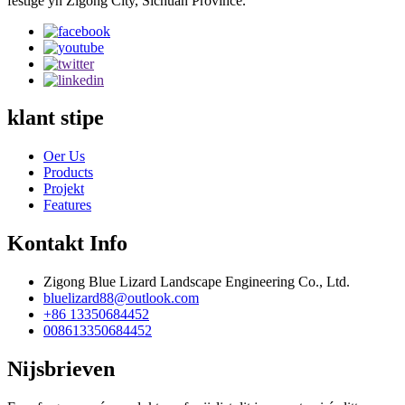
fêstige yn Zigong City, Sichuan Province.
klant stipe
Oer Us
Products
Projekt
Features
Kontakt Info
Zigong Blue Lizard Landscape Engineering Co., Ltd.
bluelizard88@outlook.com
+86 13350684452
008613350684452
Nijsbrieven