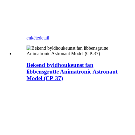
ynstellingsbewegingen:
1.Granny meitsjen dough
2.
Taille beweecht omheech nei
del
3. Muzyk
enkête
detail
Bekend byldhoukeunst fan
libbensgrutte Animatronic Astronaut
Model (CP-37)
Astronaut Model meitsjen, Oanpast
Animatronic Astronaut Model, Zigong
Blue Lizard is ien fan 'e liedende makkers
fan Animatronic Creatures props yn
Zigong Sina, in fabrikant fan
keunstmjittige skepsels dy't rjochte is op it
nimmen fan jo tematyske animatronyske
attraksjes fan konsepsje oant foltôging.