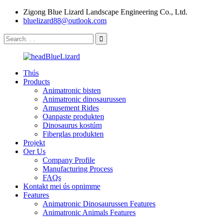
Zigong Blue Lizard Landscape Engineering Co., Ltd.
bluelizard88@outlook.com
Thús
Products
Animatronic bisten
Animatronic dinosaurussen
Amusement Rides
Oanpaste produkten
Dinosaurus kostúm
Fiberglas produkten
Projekt
Oer Us
Company Profile
Manufacturing Process
FAQs
Kontakt mei ús opnimme
Features
Animatronic Dinosaurussen Features
Animatronic Animals Features