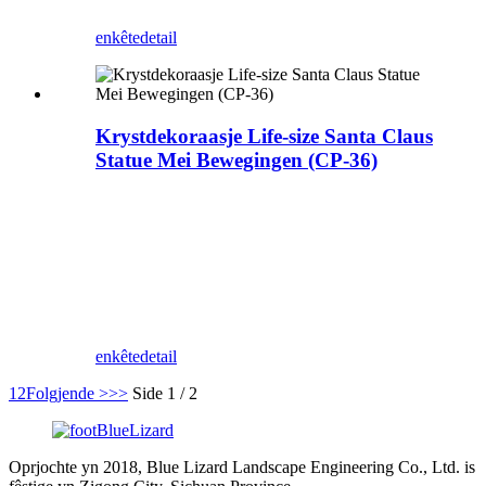
enkête
detail
Krystdekoraasje Life-size Santa Claus
Statue Mei Bewegingen (CP-36)
Oanpaste krystmodellen, festivalmodellen,
Blue Lizard is in profesjonele fabrikant
fan dinosauruskostuum, glêsfezelstânbyld
en temaparkprodukten, Wy assistearje al
klant by it finalisearjen fan tsientallen
parken.
enkête
detail
1
2
Folgjende >
>>
Side 1 / 2
Oprjochte yn 2018, Blue Lizard Landscape Engineering Co., Ltd. is