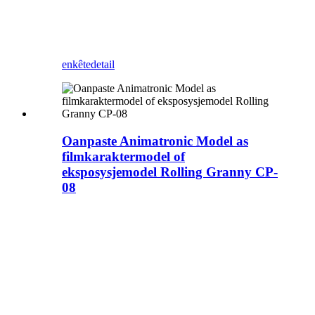
materiaal, nij ûntwerp op Artificial
Dinosaur: pearse ko foar dit Sina
Jier
fan 'e Okse (yn Sineeske zodiac).
enkête
detail
Oanpaste Animatronic Model as
filmkaraktermodel of
eksposysjemodel Rolling Granny CP-
08
Oan oanpast Animatronic
Model of oan oanpast
kultureel elektroanysk model
Oanpast Animatronic Model
Kleur en Grutte
Oanpaste