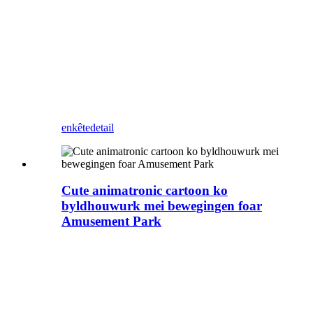
safolle Game-
karaktermodellen makke.
Profesjonele en betûfte
fabrikant yn it meitsjen fan
Game-karaktermodellen.
enkête
detail
Cute animatronic cartoon ko
byldhouwurk mei bewegingen foar
Amusement Park
In nije leuke animatronyske
cartoonfiguerskulptuer waard lansearre
troch Sina profesjonele Animatronic
Simulation Dinosaur-fabrikant, mei
oanpasbere mominten, en oanpast