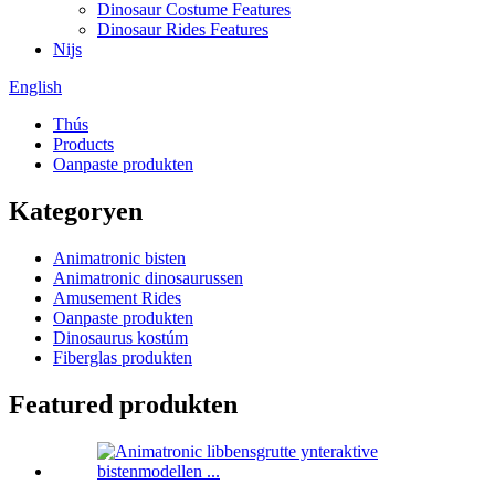
Dinosaur Costume Features
Dinosaur Rides Features
Nijs
English
Thús
Products
Oanpaste produkten
Kategoryen
Animatronic bisten
Animatronic dinosaurussen
Amusement Rides
Oanpaste produkten
Dinosaurus kostúm
Fiberglas produkten
Featured produkten