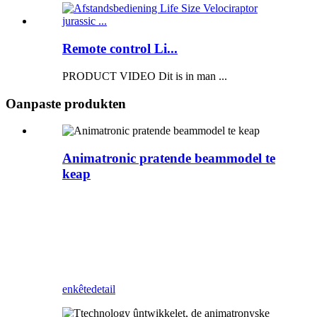
Remote control Li...
PRODUCT VIDEO Dit is in man ...
Oanpaste produkten
Animatronic pratende beammodel te
keap
Om profesjonele animatronyske modellen te
meitsjen, is Zigong Blue Lizard in profesjonele
animatronyske dinosaurusfabrikant yn it leverjen
fan libbensgrutte dinosaurussen en oanpaste
produkten foar pretparken foar temaparken en
musea.
enkête
detail