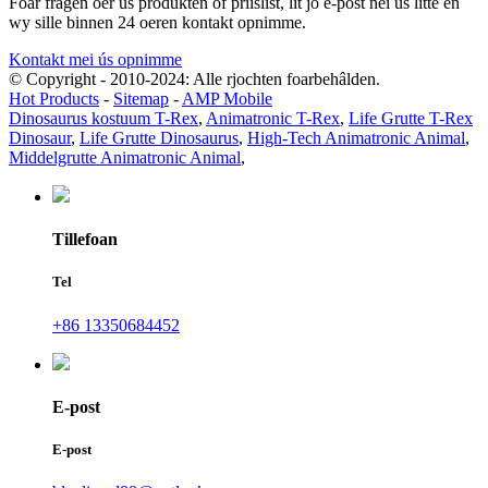
Foar fragen oer ús produkten of priislist, lit jo e-post nei ús litte en
wy sille binnen 24 oeren kontakt opnimme.
Kontakt mei ús opnimme
© Copyright - 2010-2024: Alle rjochten foarbehâlden.
Hot Products
-
Sitemap
-
AMP Mobile
Dinosaurus kostuum T-Rex
,
Animatronic T-Rex
,
Life Grutte T-Rex
Dinosaur
,
Life Grutte Dinosaurus
,
High-Tech Animatronic Animal
,
Middelgrutte Animatronic Animal
,
Tillefoan
Tel
+86 13350684452
E-post
E-post