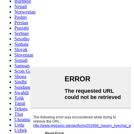
Burmese
Nepali
Norwegian
Pashto
Persian
Punjabi
Serbian
Sesotho
Sinhala
Slovak
Slovenian
Somali
Samoan
Scots Gaelic
Shona
Sindhi
Sundanese
Swahili
Tajik
Tamil
Telugu
Thai
Ukrainian
Urdu
Uzbek