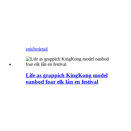
Decoration Haunted House
Animatronic Ghost Statue, oanpaste
enge modellen, Blue Lizard is in
fabrikant fan keunstmjittige skepsels
dy't rjochte is op it nimmen fan jo
tematyske animatronyske attraksjes
fan konsepsje oant foltôging
enkête
detail
Life as grappich KingKong model
oanbod foar elk lân en festival
Funny KingKong model
oanbod, oanpaste KingKong
modellen, Kingkong kostúm,
monster modellen meitsjen,
tentoanstelling modellen foar