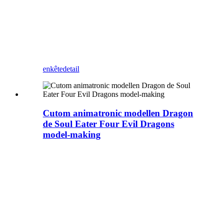
Sa as Huss Park, en de The
Universal Orlando Resort
lokaasje Islands of
Adventure.
enkête
detail
Cutom animatronic modellen Dragon
de Soul Eater Four Evil Dragons
model-making
Zoos moatte ek
yntrodusearje wat mear
eksoatyske oanpaste
simulaasje monster
modellen.