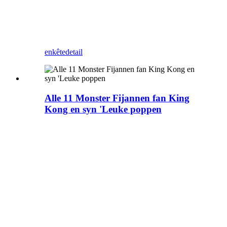
festivals, lykas Halloween
skeletten, wolkom om kontakt
te meitsjen foar jo projekten.
enkête
detail
Alle 11 Monster Fijannen fan King
Kong en syn 'Leuke poppen
Wylst jo nei de King Kong
sjogge, hokker meunster
soene jo kieze as de
wichtichste smjunt? Wy wolle
dat meunsterstânbyld as
Animatronic-model oanpasse
foar jo pleatslike temapark! ja