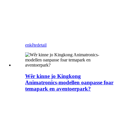
fergees ûntwerp! nim kontakt
mei ús op foar oanpaste
meunsters yn King Kong,
lykas sokke leuke ienfâldige
poppen
enkête
detail
Wêr kinne jo Kingkong
Animatronics-modellen oanpasse foar
temapark en aventoerpark?
Der binne safolle tema
parken en aventoer parken
wolle meitsje kingkong tema
park neidat de film komt út,