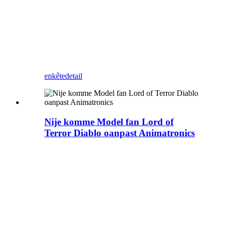
Zigong Blue Lizard hat dizze
draak-makke tsjinst foar
jierren en wolkom om te
besjen
enkête
detail
Nije komme Model fan Lord of
Terror Diablo oanpast Animatronics
Hoe meitsje Diablo? nee,
nee, nee, jo hoege net te
tinken oer dit probleem, wy
kinne dit dwaan.
De Zigong Blue Lizard hat